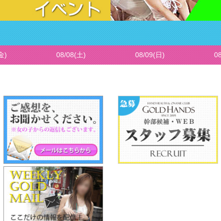
金)
08/08(土)
08/09(日)
0
https://chichi-venus.com/tops