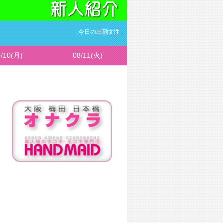
今日の出勤女性
8/10(月)
08/11(火)